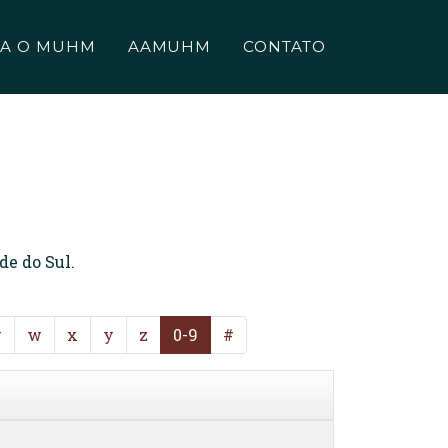
A O MUHM
AAMUHM
CONTATO
de do Sul.
v
w
x
y
z
0-9
#