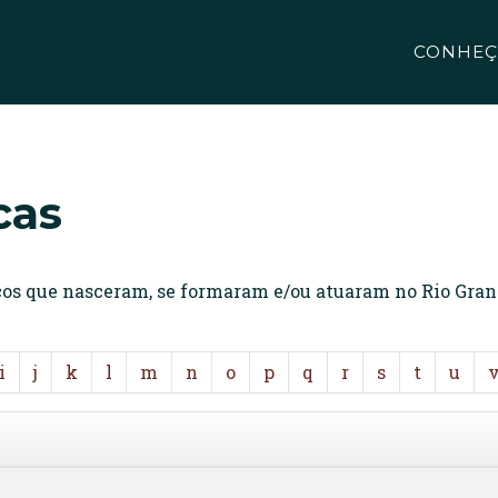
CONHEÇ
cas
icos que nasceram, se formaram e/ou atuaram no Rio Gran
i
j
k
l
m
n
o
p
q
r
s
t
u