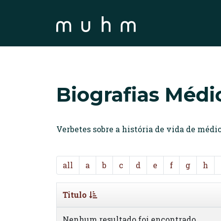
Biografias Médi
Verbetes sobre a história de vida de méd
all
a
b
c
d
e
f
g
h
Titulo
Nenhum resultado foi encontrado.