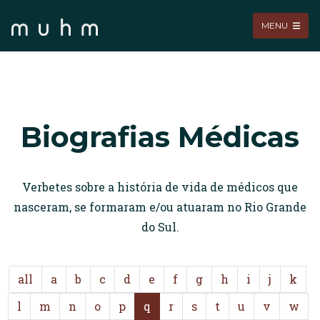
MENU
Biografias Médicas
Verbetes sobre a história de vida de médicos que
nasceram, se formaram e/ou atuaram no Rio Grande
do Sul.
all
a
b
c
d
e
f
g
h
i
j
k
l
m
n
o
p
q
r
s
t
u
v
w