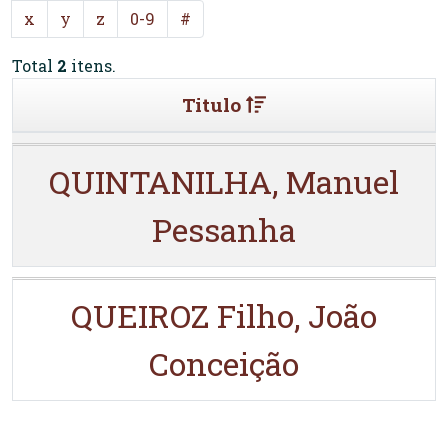
x
y
z
0-9
#
Total
2
itens.
Titulo
QUINTANILHA, Manuel
Pessanha
QUEIROZ Filho, João
Conceição