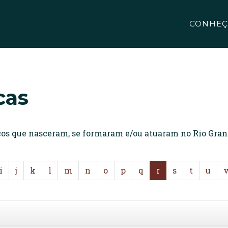
CONHEÇ
cas
icos que nasceram, se formaram e/ou atuaram no Rio Gran
i
j
k
l
m
n
o
p
q
r
s
t
u