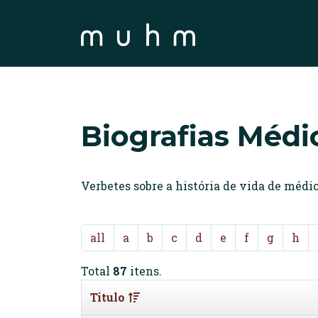
Biografias Médi
Verbetes sobre a história de vida de méd
all
a
b
c
d
e
f
g
h
Total
87
itens.
Titulo