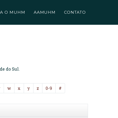
A O MUHM
AAMUHM
CONTATO
de do Sul.
v
w
x
y
z
0-9
#