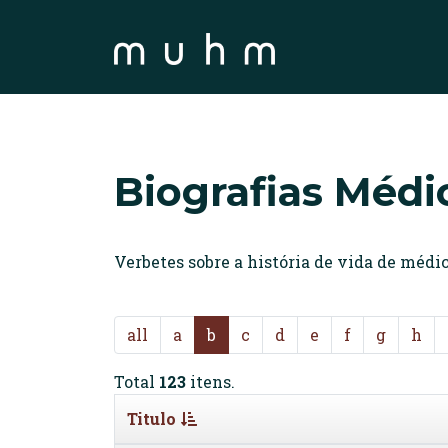
Biografias Médi
Verbetes sobre a história de vida de méd
all
a
b
c
d
e
f
g
h
Total
123
itens.
Titulo