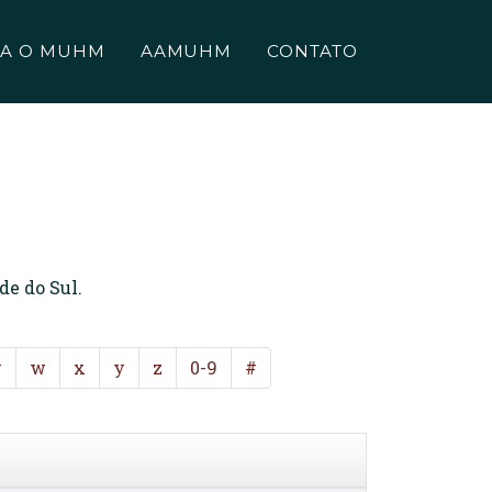
A O MUHM
AAMUHM
CONTATO
de do Sul.
v
w
x
y
z
0-9
#