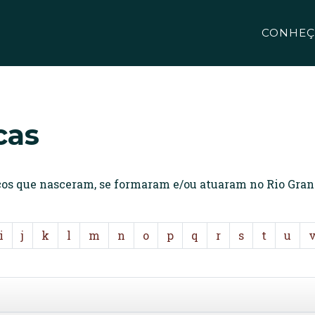
CONHEÇ
cas
icos que nasceram, se formaram e/ou atuaram no Rio Gran
i
j
k
l
m
n
o
p
q
r
s
t
u