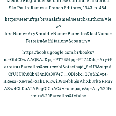
Médico Riograndense: síntese cultural e histórica.
São Paulo: Ramos e Franco Editores, 1943. p. 484.
https://seer.ufrgs.br/anaisfamed/search/authors/vie
w?
firstName=Ary&middleName=Barcellos&lastName=
Ferreira&affiliation=&country=
https://books.google.com.br/books?
id=OtdCDwAAQBAJ&pg=PT74&lpg=PT74&dq=Ary+F
erreira+Barcellos&source=bl&ots=fsajd_SeUB&sig=A
CfU3U0h8Qb434nKa30VeT__ODIolx_QJg&hl=pt-
BR&sa=X&ved=2ahUKEwiD9cHbh6juAhXbJrkGHRu7
ASw4ChDoATAPegQIChAC#v=onepage&q=Ary%20Fe
rreira%20Barcellos&f=false