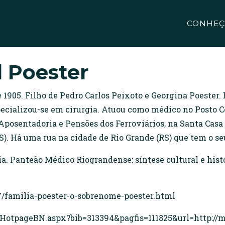
CONHEÇ
 Poester
de 1905. Filho de Pedro Carlos Peixoto e Georgina Poeste
ecializou-se em cirurgia. Atuou como médico no Posto Ce
 Aposentadoria e Pensões dos Ferroviários, na Santa Casa 
S). Há uma rua na cidade de Rio Grande (RS) que tem o s
 Panteão Médico Riograndense: síntese cultural e histór
07/familia-poester-o-sobrenome-poester.html
/HotpageBN.aspx?bib=313394&pagfis=111825&url=http://