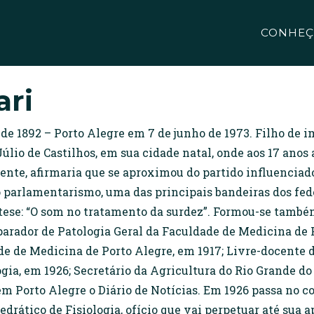
CONHEÇ
ari
o de 1892 – Porto Alegre em 7 de junho de 1973. Filho de i
Júlio de Castilhos, em sua cidade natal, onde aos 17 anos 
mente, afirmaria que se aproximou do partido influenciado
do parlamentarismo, uma das principais bandeiras dos fed
 tese: “O som no tratamento da surdez”. Formou-se també
arador de Patologia Geral da Faculdade de Medicina de P
ade de Medicina de Porto Alegre, em 1917; Livre-docente 
ogia, em 1926; Secretário da Agricultura do Rio Grande do 
 Porto Alegre o Diário de Notícias. Em 1926 passa no c
drático de Fisiologia, ofício que vai perpetuar até sua 