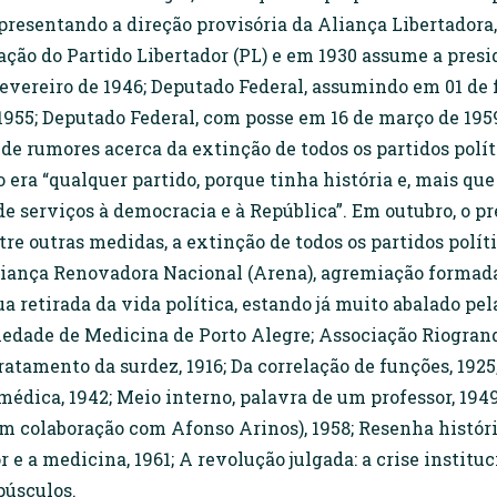
 representando a direção provisória da Aliança Libertado
ção do Partido Libertador (PL) e em 1930 assume a presid
evereiro de 1946; Deputado Federal, assumindo em 01 de f
1955; Deputado Federal, com posse em 16 de março de 195
 de rumores acerca da extinção de todos os partidos polí
 era “qualquer partido, porque tinha história e, mais que
de serviços à democracia e à República”. Em outubro, o 
tre outras medidas, a extinção de todos os partidos políti
 Aliança Renovadora Nacional (Arena), agremiação formad
a retirada da vida política, estando já muito abalado pela
ciedade de Medicina de Porto Alegre; Associação Riogran
ratamento da surdez, 1916; Da correlação de funções, 192
médica, 1942; Meio interno, palavra de um professor, 194
 colaboração com Afonso Arinos), 1958; Resenha históric
 e a medicina, 1961; A revolução julgada: a crise instituc
púsculos.