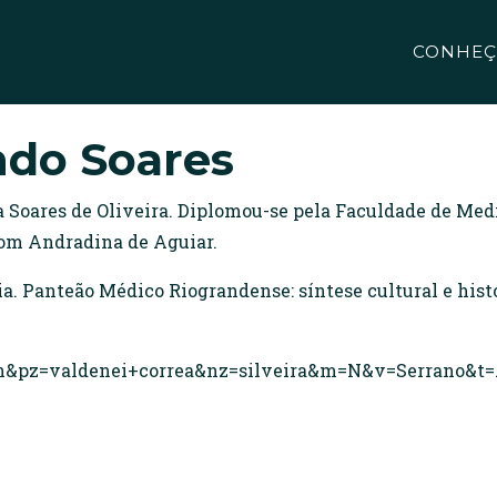
CONHEÇ
do Soares
 Soares de Oliveira. Diplomou-se pela Faculdade de Medi
 com Andradina de Aguiar.
 Panteão Médico Riograndense: síntese cultural e histór
=en&pz=valdenei+correa&nz=silveira&m=N&v=Serrano&t