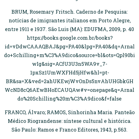
BRUM, Rosemary Fritsch. Caderno de Pesquisa:
notícias de imigrantes italianos em Porto Alegre,
entre 1911 e 1937. São Luis (MA): EDUFMA, 2009, p. 40
https://books.google.com.br/books?
id=vDdwCAAAQBAJ&pg=PA40&lpg=PA40&dq=Arnal
do+Schilling+m%C3%A9dico&source=bl&ots=Qpl90bi
wIg&sig=ACfU3U3n5WA9v_7-
1pxSz1UmWXFHd5jHfw&hl=pt-
BR&sa=X&ved=2ahUKEwjWvOnDs5nvAhUHGbkGH
WcND8cQ6AEwBHoECAUQAw#v=onepage&q=Arnal
do%20Schilling%20m%C3%A9dico&f=false
FRANCO, Álvaro; RAMOS, Sinhorinha Maria. Panteão
Médico Riograndense: síntese cultural e histórica.
São Paulo: Ramos e Franco Editores, 1943, p.563.