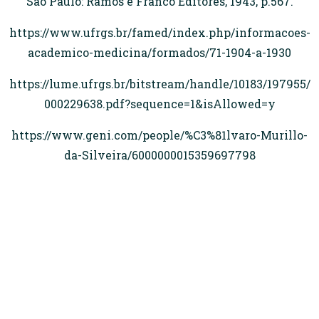
São Paulo: Ramos e Franco Editores, 1943, p.567.
https://www.ufrgs.br/famed/index.php/informacoes-
academico-medicina/formados/71-1904-a-1930
https://lume.ufrgs.br/bitstream/handle/10183/197955/
000229638.pdf?sequence=1&isAllowed=y
https://www.geni.com/people/%C3%81lvaro-Murillo-
da-Silveira/6000000015359697798