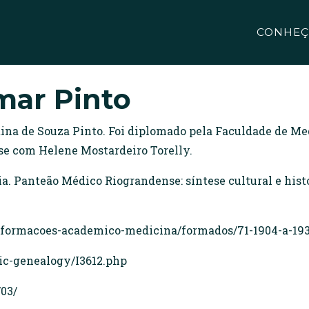
CONHEÇ
ar Pinto
tina de Souza Pinto. Foi diplomado pela Faculdade de Med
-se com Helene Mostardeiro Torelly.
 Panteão Médico Riograndense: síntese cultural e histór
nformacoes-academico-medicina/formados/71-1904-a-19
ic-genealogy/I3612.php
/03/