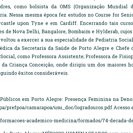
dres, como bolsista da OMS (Organização Mundial da
ia. Nessa mesma época fez estudos no Course for Senio
astle upon Tyne e em Cardiff. Encerrando tais curso
des de Nova Delhi, Bangalore, Bombaim e Hylderab, cujo
voltou a exercer a sua especialidade de Pediatria Soci
dica da Secretaria da Saúde de Porto Alegre e Chefe d
Social, como Professora Assistente; Professora de Fisi
 da Criança Conceição, onde dirigiu um dos maiores ho
guindo êxitos consideráveis.
 Públicos em Porto Alegre: Presença Feminina na Deno
pa/prefpoa/camarapoa/usu_doc/logradouros.pdf Acesso em
formacoes-academico-medicina/formados/74-decada-de-1