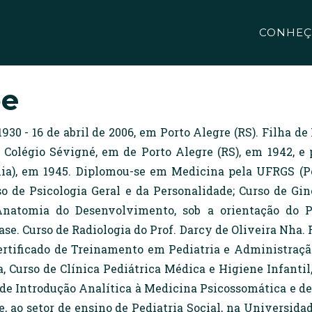
CONHEÇ
be
1930 - 16 de abril de 2006, em Porto Alegre (RS). Filha 
o Colégio Sévigné, em de Porto Alegre (RS), em 1942, e
ia), em 1945. Diplomou-se em Medicina pela UFRGS (Por
so de Psicologia Geral e da Personalidade; Curso de Gi
natomia do Desenvolvimento, sob a orientação do Pr
rbase. Curso de Radiologia do Prof. Darcy de Oliveira Nha.
ertificado de Treinamento em Pediatria e Administração
, Curso de Clínica Pediátrica Médica e Higiene Infantil,
de Introdução Analítica à Medicina Psicossomática e de
 ao setor de ensino de Pediatria Social, na Universida