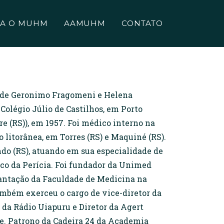
A O MUHM
AAMUHM
CONTATO
lho de Geronimo Fragomeni e Helena
 Colégio Júlio de Castilhos, em Porto
e (RS)), em 1957. Foi médico interno na
 litorânea, em Torres (RS) e Maquiné (RS).
ndo (RS), atuando em sua especialidade de
ico da Perícia. Foi fundador da Unimed
lantação da Faculdade de Medicina na
ambém exerceu o cargo de vice-diretor da
da Rádio Uiapuru e Diretor da Agert
se. Patrono da Cadeira 24 da Academia