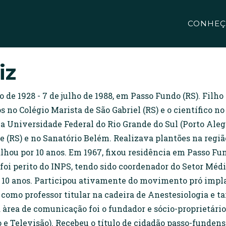
CONHEÇ
iz
ro de 1928 - 7 de julho de 1988, em Passo Fundo (RS). Fi
no Colégio Marista de São Gabriel (RS) e o científico no
 Universidade Federal do Rio Grande do Sul (Porto Alegr
e (RS) e no Sanatório Belém. Realizava plantões na região
alhou por 10 anos. Em 1967, fixou residência em Passo Fu
foi perito do INPS, tendo sido coordenador do Setor Méd
r 10 anos. Participou ativamente do movimento pró imp
como professor titular na cadeira de Anestesiologia e t
rea de comunicação foi o fundador e sócio-proprietário 
 e Televisão). Recebeu o título de cidadão passo-funden