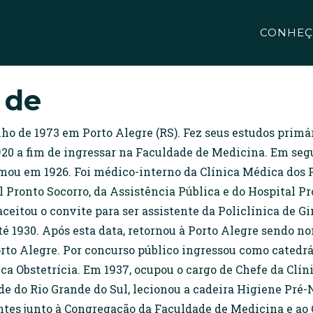
CONHEÇ
 de
unho de 1973 em Porto Alegre (RS). Fez seus estudos primá
920 a fim de ingressar na Faculdade de Medicina. Em seg
omou em 1926. Foi médico-interno da Clínica Médica dos 
l Pronto Socorro, da Assistência Pública e do Hospital P
aceitou o convite para ser assistente da Policlínica de Gi
é 1930. Após esta data, retornou à Porto Alegre sendo 
orto Alegre. Por concurso público ingressou como catedr
nica Obstetrícia. Em 1937, ocupou o cargo de Chefe da Clín
 do Rio Grande do Sul, lecionou a cadeira Higiene Pré-N
entes junto à Congregação da Faculdade de Medicina e ao 