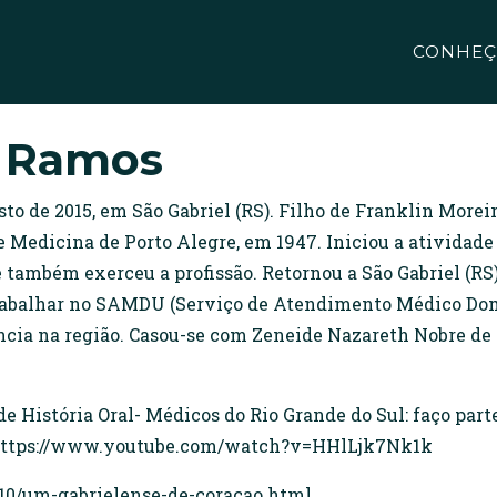
CONHEÇ
o Ramos
osto de 2015, em São Gabriel (RS). Filho de Franklin Morei
edicina de Porto Alegre, em 1947. Iniciou a atividade p
 também exerceu a profissão. Retornou a São Gabriel (RS) 
trabalhar no SAMDU (Serviço de Atendimento Médico Dom
ncia na região. Casou-se com Zeneide Nazareth Nobre de 
de História Oral- Médicos do Rio Grande do Sul: faço part
 https://www.youtube.com/watch?v=HHlLjk7Nk1k
/10/um-gabrielense-de-coracao.html