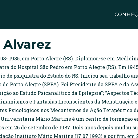
CONHEÇ
 Alvarez
908- 1985, em Porto Alegre (RS). Diplomou-se em Medicin
atra do Hospital São Pedro em Porto Alegre (RS). Em 194
 de psiquiatra do Estado do RS. Iniciou seu trabalho an
 de Porto Alegre (SPPA). Foi Presidente da SPPA e da Ass
buição ao Estudo Psicanalítico da Epilepsia”; “Aspectos T
odinamismos e Fantasias Inconscientes da Menstruação e 
tores Psicológicos nos Mecanismos de Ação Terapêutica
niversitária Mário Martins é um centro de formação em
s em 26 de setembro de 1987. Dois anos depois mudou s
dação Instituto Mário Martins (17.07.1993) e por fim, em 