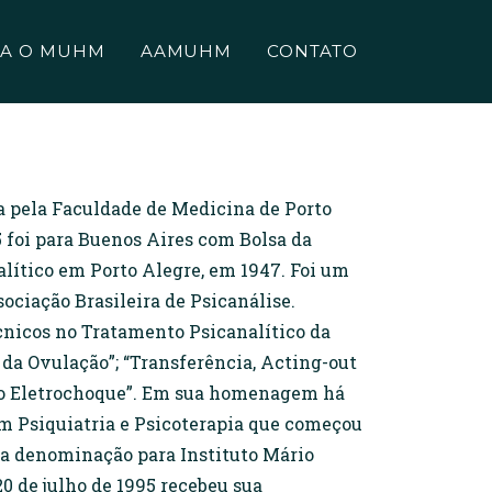
A O MUHM
AAMUHM
CONTATO
a pela Faculdade de Medicina de Porto
5 foi para Buenos Aires com Bolsa da
alítico em Porto Alegre, em 1947. Foi um
ociação Brasileira de Psicanálise.
écnicos no Tratamento Psicanalítico da
da Ovulação”; “Transferência, Acting-out
 do Eletrochoque”. Em sua homenagem há
 Psiquiatria e Psicoterapia que começou
ua denominação para Instituto Mário
20 de julho de 1995 recebeu sua