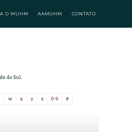
A O MUHM
AAMUHM
CONTATO
de do Sul.
v
w
x
y
z
0-9
#