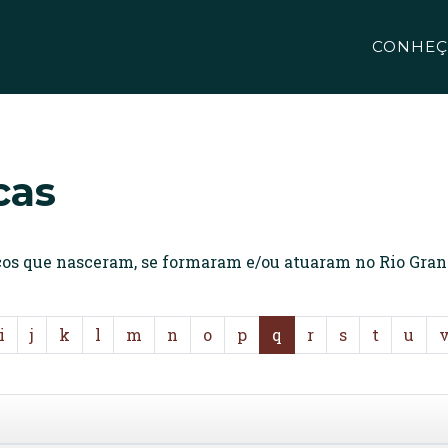
CONHEÇ
cas
icos que nasceram, se formaram e/ou atuaram no Rio Gran
i
j
k
l
m
n
o
p
q
r
s
t
u