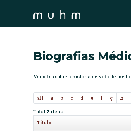
Biografias Médi
Verbetes sobre a história de vida de méd
all
a
b
c
d
e
f
g
h
Total
2
itens.
Titulo