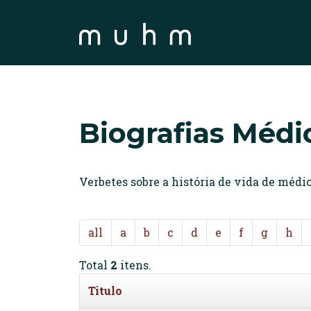
Biografias Médi
Verbetes sobre a história de vida de méd
all
a
b
c
d
e
f
g
h
Total
2
itens.
Titulo