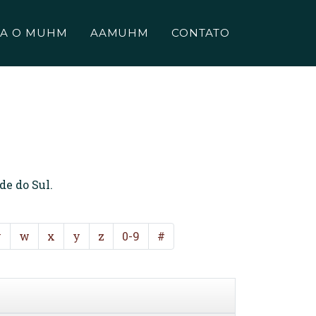
A O MUHM
AAMUHM
CONTATO
de do Sul.
v
w
x
y
z
0-9
#