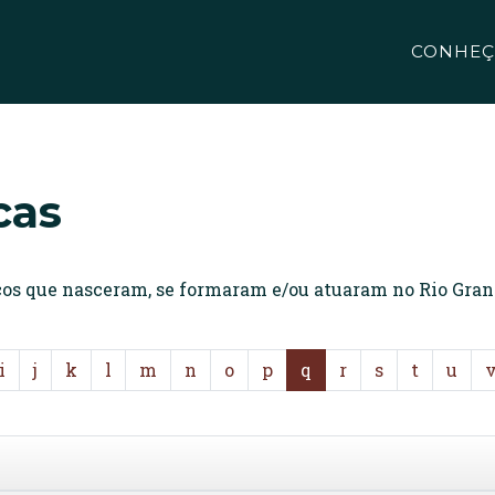
CONHEÇ
cas
icos que nasceram, se formaram e/ou atuaram no Rio Gran
i
j
k
l
m
n
o
p
q
r
s
t
u