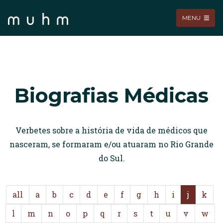
MENU
Biografias Médicas
Verbetes sobre a história de vida de médicos que
nasceram, se formaram e/ou atuaram no Rio Grande
do Sul.
all
a
b
c
d
e
f
g
h
i
j
k
l
m
n
o
p
q
r
s
t
u
v
w