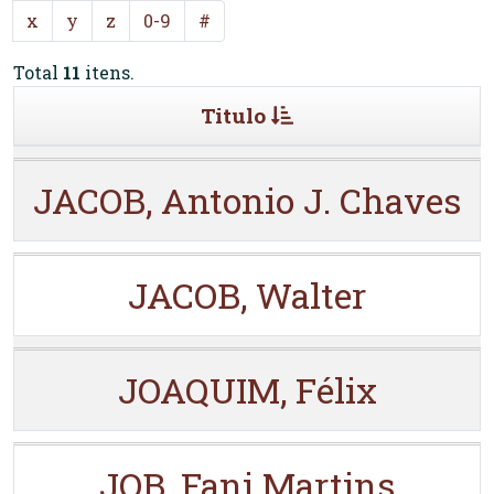
x
y
z
0-9
#
Total
11
itens.
Titulo
JACOB, Antonio J. Chaves
JACOB, Walter
JOAQUIM, Félix
JOB, Fani Martins