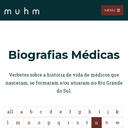
MENU
Biografias Médicas
Verbetes sobre a história de vida de médicos que
nasceram, se formaram e/ou atuaram no Rio Grande
do Sul.
all
a
b
c
d
e
f
g
h
i
j
k
l
m
n
o
p
q
r
s
t
u
v
w