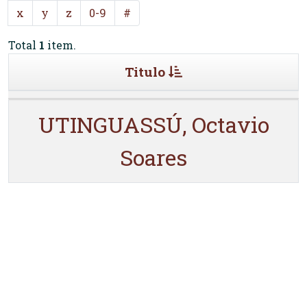
x
y
z
0-9
#
Total
1
item.
Titulo
UTINGUASSÚ, Octavio
Soares