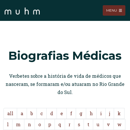
MENU
Biografias Médicas
Verbetes sobre a história de vida de médicos que
nasceram, se formaram e/ou atuaram no Rio Grande
do Sul.
all
a
b
c
d
e
f
g
h
i
j
k
l
m
n
o
p
q
r
s
t
u
v
w