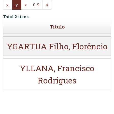
x
y
z
0-9
#
Total
2
itens.
Titulo
YGARTUA Filho, Florêncio
YLLANA, Francisco
Rodrigues