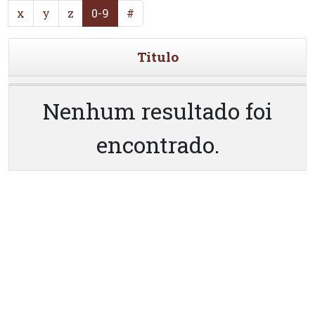
x
y
z
0-9
#
Titulo
Nenhum resultado foi
encontrado.