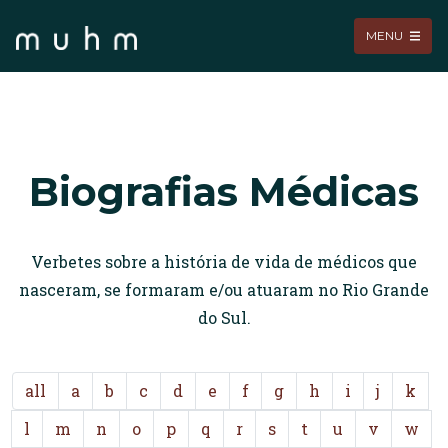
MENU
Biografias Médicas
Verbetes sobre a história de vida de médicos que
nasceram, se formaram e/ou atuaram no Rio Grande
do Sul.
all
a
b
c
d
e
f
g
h
i
j
k
l
m
n
o
p
q
r
s
t
u
v
w