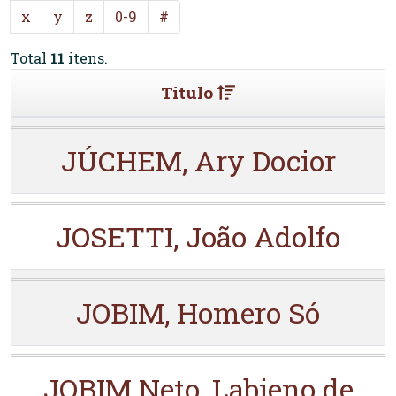
x
y
z
0-9
#
Total
11
itens.
Titulo
JÚCHEM, Ary Docior
JOSETTI, João Adolfo
JOBIM, Homero Só
JOBIM Neto, Labieno de