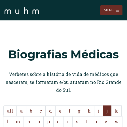
MENU
Biografias Médicas
Verbetes sobre a história de vida de médicos que
nasceram, se formaram e/ou atuaram no Rio Grande
do Sul.
all
a
b
c
d
e
f
g
h
i
j
k
l
m
n
o
p
q
r
s
t
u
v
w