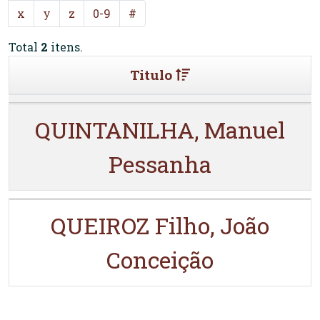
x
y
z
0-9
#
Total
2
itens.
Titulo
QUINTANILHA, Manuel
Pessanha
QUEIROZ Filho, João
Conceição