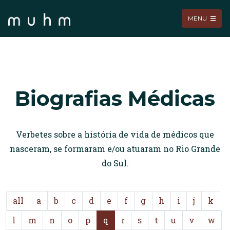
MENU
Biografias Médicas
Verbetes sobre a história de vida de médicos que
nasceram, se formaram e/ou atuaram no Rio Grande
do Sul.
all
a
b
c
d
e
f
g
h
i
j
k
l
m
n
o
p
q
r
s
t
u
v
w