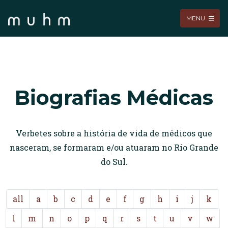
MENU
Biografias Médicas
Verbetes sobre a história de vida de médicos que
nasceram, se formaram e/ou atuaram no Rio Grande
do Sul.
all
a
b
c
d
e
f
g
h
i
j
k
l
m
n
o
p
q
r
s
t
u
v
w