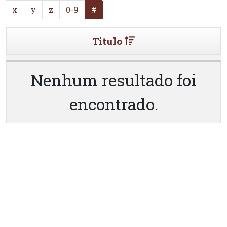
x
y
z
0-9
#
Titulo
Nenhum resultado foi
encontrado.