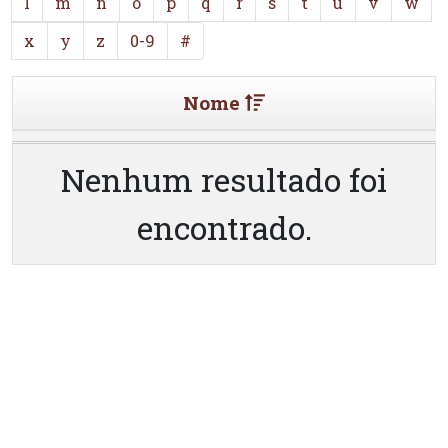
l
m
n
o
p
q
r
s
t
u
v
w
x
y
z
0-9
#
Nome
Nenhum resultado foi
encontrado.