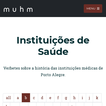
MENU
Instituições de
Saúde
Verbetes sobre a história das instituições médicas de
Porto Alegre.
all
a
b
c
d
e
f
g
h
i
j
k