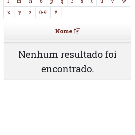
l
m
n
o
p
q
r
s
t
u
v
w
x
y
z
0-9
#
Nome
Nenhum resultado foi
encontrado.