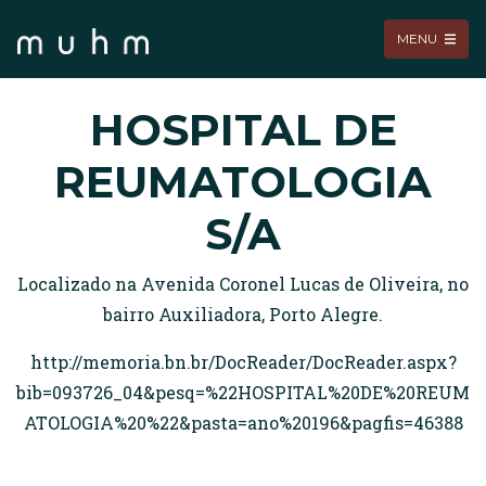
MENU
HOSPITAL DE
REUMATOLOGIA
S/A
Localizado na Avenida Coronel Lucas de Oliveira, no
bairro Auxiliadora, Porto Alegre.
http://memoria.bn.br/DocReader/DocReader.aspx?
bib=093726_04&pesq=%22HOSPITAL%20DE%20REUM
ATOLOGIA%20%22&pasta=ano%20196&pagfis=46388