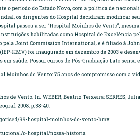
te o período do Estado Novo, com a política de nacional
ial, os dirigentes do Hospital decidiram modificar seu
Hospital passou a ser “Hospital Moinhos de Vento”, mesm
instituições habilitadas como Hospital de Excelência pel
do pela Joint Commission International, e é filiado à Jo
(IEP-HMV) foi inaugurado em dezembro de 2003 e desenv
as em saúde. Possui cursos de Pós-Graduação Lato sensu 
al Moinhos de Vento: 75 anos de compromisso com a vida
hos de Vento. In. WEBER, Beatriz Teixeira; SERRES, Juli
eograf, 2008, p.38-40.
egorised/99-hospital-moinhos-de-vento-hmv
tucional/o-hospital/nossa-historia