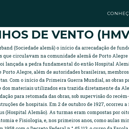
CONHEÇ
NHOS DE VENTO (HMV
rband (Sociedade alemã) o início da arrecadação de fund
os que circulavam na comunidade alemã de Porto Alegre
oi lançada a pedra fundamental do então Hospital Alemão
orto Alegre, além de autoridades brasileiras, membros c
utas. Com o início da Primeira Guerra Mundial, as obras p
te dos materiais utilizados era trazida diretamente da Al
ção para retomada das obras, sob supervisão do recém-c
ruções de hospitais. Em 2 de outubro de 1927, ocorreu a 
(Hospital Alemão). As turmas eram compostas por oito a
omia e Fisiologia, e, nos primeiros anos, como aulas mi
 em 1958 com o Decreto Federal n ° 45.113, o curso da Es