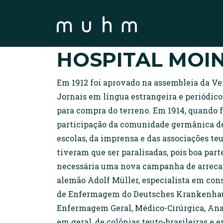
HOSPITAL MOI
Em 1912 foi aprovado na assembleia da Ve
Jornais em língua estrangeira e periódic
para compra do terreno. Em 1914, quando f
participação da comunidade germânica de P
escolas, da imprensa e das associações te
tiveram que ser paralisadas, pois boa par
necessária uma nova campanha de arrecada
alemão Adolf Müller, especialista em const
de Enfermagem do Deutsches Krankenhaus 
Enfermagem Geral, Médico-Cirúrgica, Anat
em geral, de colônias teuto-brasileiras e