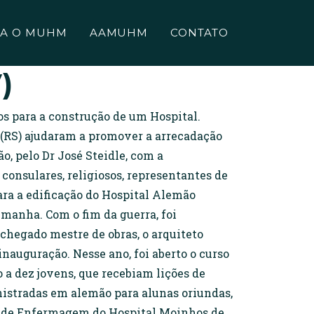
A O MUHM
AAMUHM
CONTATO
)
os para a construção de um Hospital.
 (RS) ajudaram a promover a arrecadação
, pelo Dr José Steidle, com a
onsulares, religiosos, representantes de
ara a edificação do Hospital Alemão
emanha. Com o fim da guerra, foi
hegado mestre de obras, o arquiteto
inauguração. Nesse ano, foi aberto o curso
 dez jovens, que recebiam lições de
nistradas em alemão para alunas oriundas,
cola de Enfermagem do Hospital Moinhos de