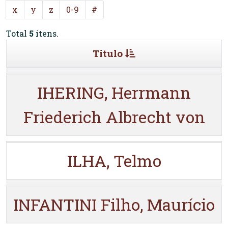
x
y
z
0-9
#
Total
5
itens.
Titulo
IHERING, Herrmann
Friederich Albrecht von
ILHA, Telmo
INFANTINI Filho, Maurício