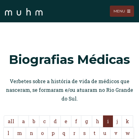
MENU
Biografias Médicas
Verbetes sobre a história de vida de médicos que
nasceram, se formaram e/ou atuaram no Rio Grande
do Sul.
all
a
b
c
d
e
f
g
h
i
j
k
l
m
n
o
p
q
r
s
t
u
v
w