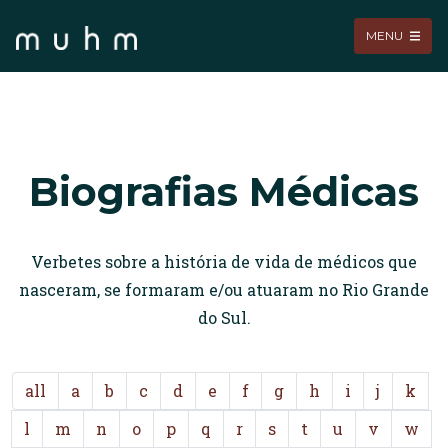
MENU
Biografias Médicas
Verbetes sobre a história de vida de médicos que
nasceram, se formaram e/ou atuaram no Rio Grande
do Sul.
all
a
b
c
d
e
f
g
h
i
j
k
l
m
n
o
p
q
r
s
t
u
v
w