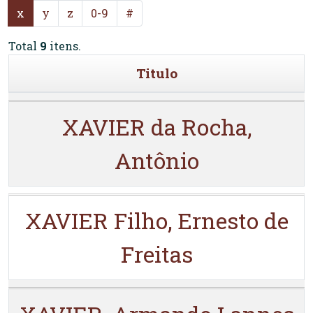
x
y
z
0-9
#
Total
9
itens.
Titulo
XAVIER da Rocha,
Antônio
XAVIER Filho, Ernesto de
Freitas