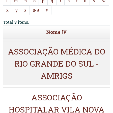
l
m
n
o
p
q
r
s
t
u
v
w
x
y
z
0-9
#
Total
3
itens.
Nome
ASSOCIAÇÃO MÉDICA DO
RIO GRANDE DO SUL -
AMRIGS
ASSOCIAÇÃO
HOSPITALAR VILA NOVA