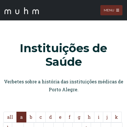
MENU
Instituições de
Saúde
Verbetes sobre a história das instituições médicas de
Porto Alegre.
all
a
b
c
d
e
f
g
h
i
j
k