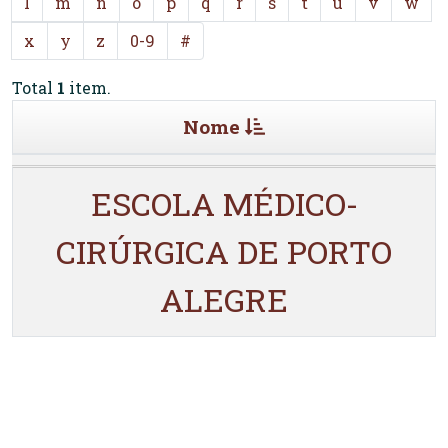
l
m
n
o
p
q
r
s
t
u
v
w
x
y
z
0-9
#
Total
1
item.
Nome
ESCOLA MÉDICO-
CIRÚRGICA DE PORTO
ALEGRE