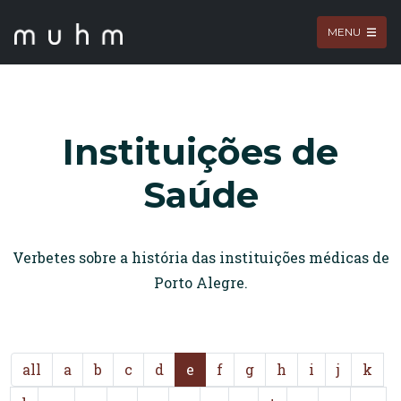
MENU
Instituições de
Saúde
Verbetes sobre a história das instituições médicas de
Porto Alegre.
all
a
b
c
d
e
f
g
h
i
j
k