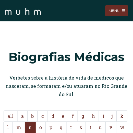
MENU
Biografias Médicas
Verbetes sobre a história de vida de médicos que
nasceram, se formaram e/ou atuaram no Rio Grande
do Sul.
all
a
b
c
d
e
f
g
h
i
j
k
l
m
n
o
p
q
r
s
t
u
v
w