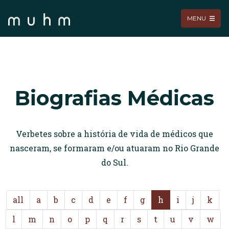
MENU
Biografias Médicas
Verbetes sobre a história de vida de médicos que
nasceram, se formaram e/ou atuaram no Rio Grande
do Sul.
all
a
b
c
d
e
f
g
h
i
j
k
l
m
n
o
p
q
r
s
t
u
v
w