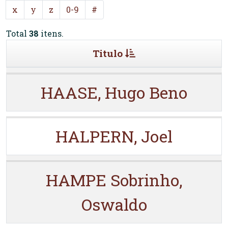
x
y
z
0-9
#
Total
38
itens.
Titulo
HAASE, Hugo Beno
HALPERN, Joel
HAMPE Sobrinho,
Oswaldo