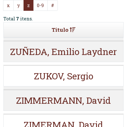
x
y
z
0-9
#
Total
7
itens.
Titulo
ZUÑEDA, Emilio Laydner
ZUKOV, Sergio
ZIMMERMANN, David
ZIMERMAN, David