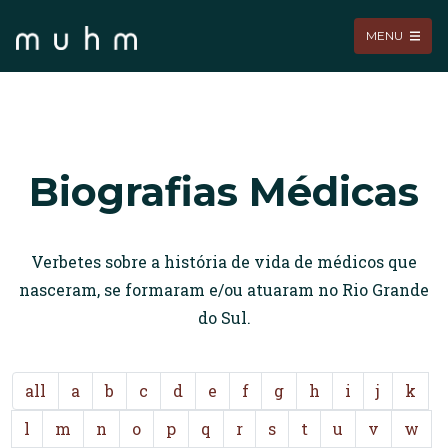
MENU
Biografias Médicas
Verbetes sobre a história de vida de médicos que
nasceram, se formaram e/ou atuaram no Rio Grande
do Sul.
all
a
b
c
d
e
f
g
h
i
j
k
l
m
n
o
p
q
r
s
t
u
v
w