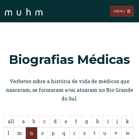
MENU
Biografias Médicas
Verbetes sobre a história de vida de médicos que
nasceram, se formaram e/ou atuaram no Rio Grande
do Sul.
all
a
b
c
d
e
f
g
h
i
j
k
l
m
n
o
p
q
r
s
t
u
v
w