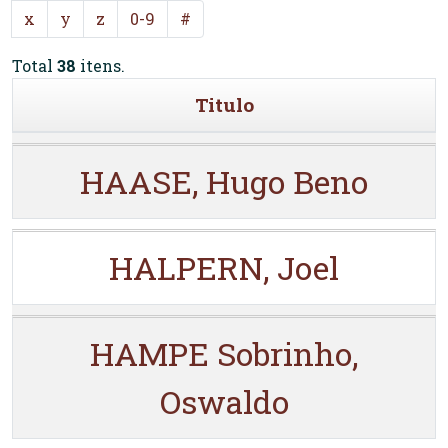
x
y
z
0-9
#
Total
38
itens.
Titulo
HAASE, Hugo Beno
HALPERN, Joel
HAMPE Sobrinho,
Oswaldo