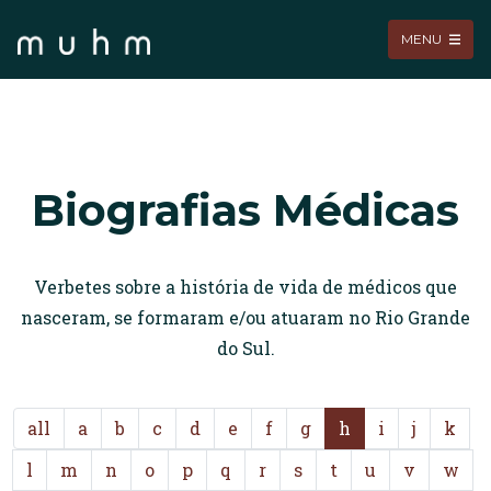
MENU
Biografias Médicas
Verbetes sobre a história de vida de médicos que
nasceram, se formaram e/ou atuaram no Rio Grande
do Sul.
all
a
b
c
d
e
f
g
h
i
j
k
l
m
n
o
p
q
r
s
t
u
v
w