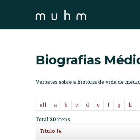
Biografias Médi
Verbetes sobre a história de vida de méd
all
a
b
c
d
e
f
g
h
Total
20
itens.
Titulo