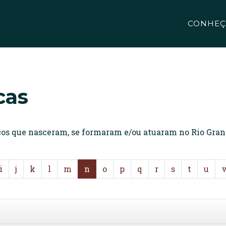
CONHEÇ
cas
icos que nasceram, se formaram e/ou atuaram no Rio Gran
i
j
k
l
m
n
o
p
q
r
s
t
u