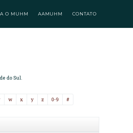
A O MUHM
AAMUHM
CONTATO
de do Sul.
v
w
x
y
z
0-9
#