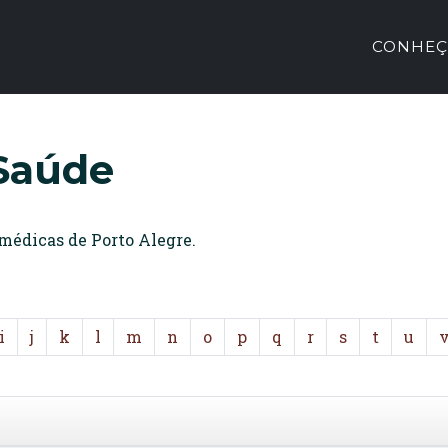
CONHEÇ
 Saúde
 médicas de Porto Alegre.
i
j
k
l
m
n
o
p
q
r
s
t
u