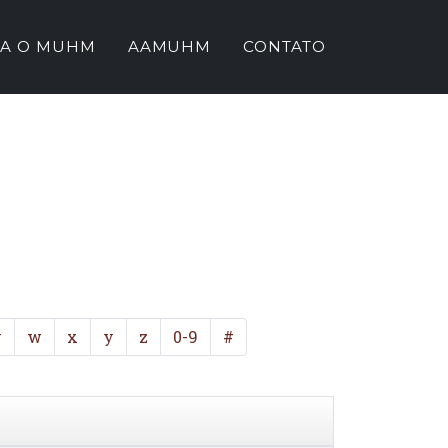
A O MUHM
AAMUHM
CONTATO
v
w
x
y
z
0-9
#