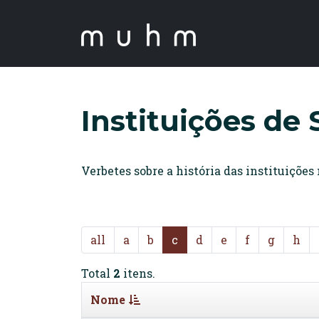
Instituições de
Verbetes sobre a história das instituições
all
a
b
c
d
e
f
g
h
Total
2
itens.
Nome