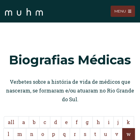
MENU
Biografias Médicas
Verbetes sobre a história de vida de médicos que
nasceram, se formaram e/ou atuaram no Rio Grande
do Sul.
all
a
b
c
d
e
f
g
h
i
j
k
l
m
n
o
p
q
r
s
t
u
v
w