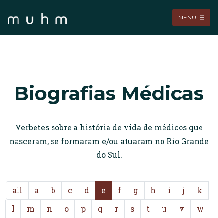
MENU
Biografias Médicas
Verbetes sobre a história de vida de médicos que
nasceram, se formaram e/ou atuaram no Rio Grande
do Sul.
all
a
b
c
d
e
f
g
h
i
j
k
l
m
n
o
p
q
r
s
t
u
v
w