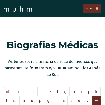
MENU
Biografias Médicas
Verbetes sobre a história de vida de médicos que
nasceram, se formaram e/ou atuaram no Rio Grande
do Sul.
all
a
b
c
d
e
f
g
h
i
j
k
l
m
n
o
p
q
r
s
t
u
v
w