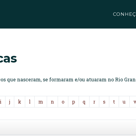
CONHEÇ
cas
icos que nasceram, se formaram e/ou atuaram no Rio Gran
i
j
k
l
m
n
o
p
q
r
s
t
u