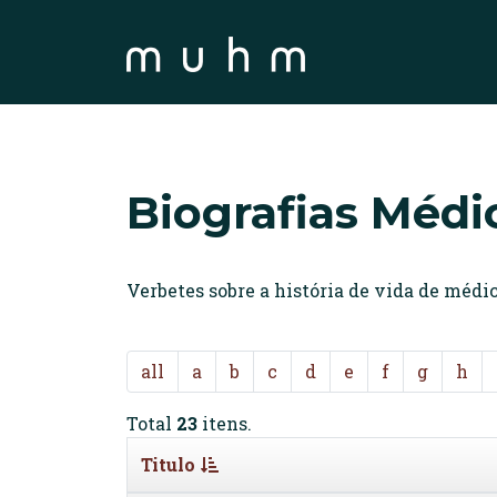
Biografias Médi
Verbetes sobre a história de vida de méd
all
a
b
c
d
e
f
g
h
Total
23
itens.
Titulo