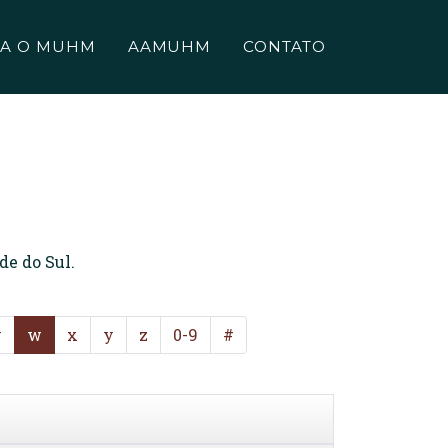
A O MUHM
AAMUHM
CONTATO
de do Sul.
v
w
x
y
z
0-9
#