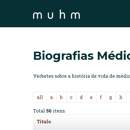
Biografias Médi
Verbetes sobre a história de vida de méd
all
a
b
c
d
e
f
g
h
Total
56
itens.
Titulo