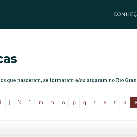
CONHEÇ
cas
icos que nasceram, se formaram e/ou atuaram no Rio Gran
i
j
k
l
m
n
o
p
q
r
s
t
u