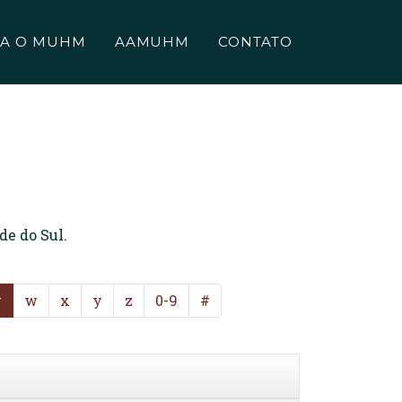
A O MUHM
AAMUHM
CONTATO
de do Sul.
v
w
x
y
z
0-9
#