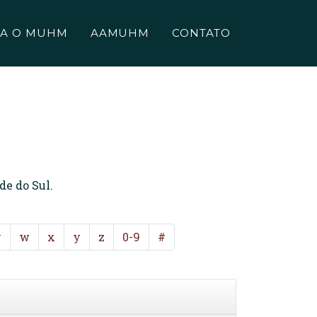
A O MUHM
AAMUHM
CONTATO
de do Sul.
v
w
x
y
z
0-9
#