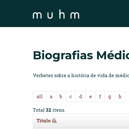
Biografias Médi
Verbetes sobre a história de vida de méd
all
a
b
c
d
e
f
g
h
Total
32
itens.
Titulo