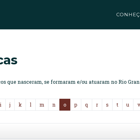
CONHEÇ
cas
icos que nasceram, se formaram e/ou atuaram no Rio Gran
i
j
k
l
m
n
o
p
q
r
s
t
u