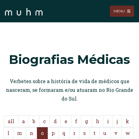
MENU
Biografias Médicas
Verbetes sobre a história de vida de médicos que
nasceram, se formaram e/ou atuaram no Rio Grande
do Sul.
all
a
b
c
d
e
f
g
h
i
j
k
l
m
n
o
p
q
r
s
t
u
v
w