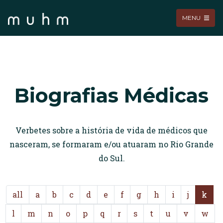
MENU
Biografias Médicas
Verbetes sobre a história de vida de médicos que
nasceram, se formaram e/ou atuaram no Rio Grande
do Sul.
all
a
b
c
d
e
f
g
h
i
j
k
l
m
n
o
p
q
r
s
t
u
v
w