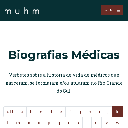
MENU
Biografias Médicas
Verbetes sobre a história de vida de médicos que
nasceram, se formaram e/ou atuaram no Rio Grande
do Sul.
all
a
b
c
d
e
f
g
h
i
j
k
l
m
n
o
p
q
r
s
t
u
v
w