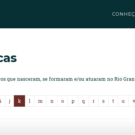
CONHEÇ
cas
icos que nasceram, se formaram e/ou atuaram no Rio Gran
i
j
k
l
m
n
o
p
q
r
s
t
u