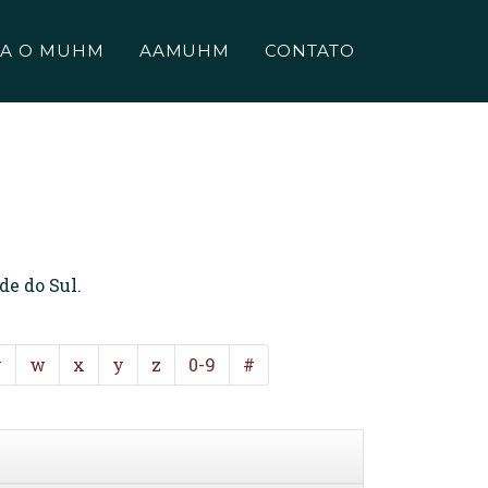
A O MUHM
AAMUHM
CONTATO
de do Sul.
v
w
x
y
z
0-9
#