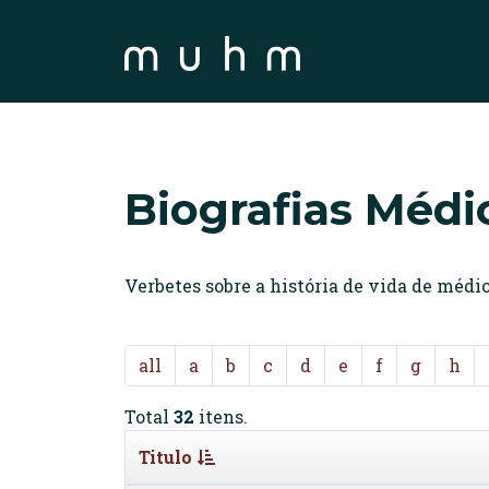
Biografias Médi
Verbetes sobre a história de vida de méd
all
a
b
c
d
e
f
g
h
Total
32
itens.
Titulo